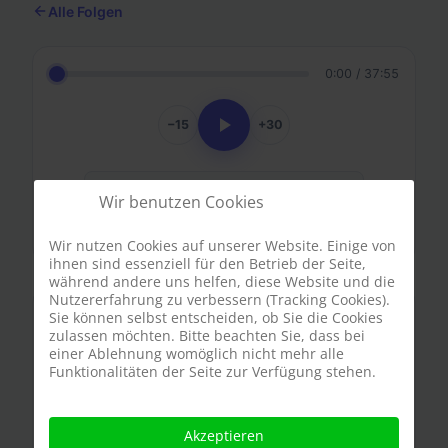
Alle Folgen
0:00 / 37:55
−15
+30
Apple Podcasts
Wir benutzen Cookies
Spotify
Wir nutzen Cookies auf unserer Website. Einige von
ihnen sind essenziell für den Betrieb der Seite,
während andere uns helfen, diese Website und die
Nutzererfahrung zu verbessern (Tracking Cookies).
Sie können selbst entscheiden, ob Sie die Cookies
Shownotes
zulassen möchten. Bitte beachten Sie, dass bei
einer Ablehnung womöglich nicht mehr alle
Funktionalitäten der Seite zur Verfügung stehen.
In dieser Folge wird’s emotional: Timo trauert
dem legendären Oktoberfest im Heide Park
Akzeptieren
hinterher. Ein Event, das viele schöne