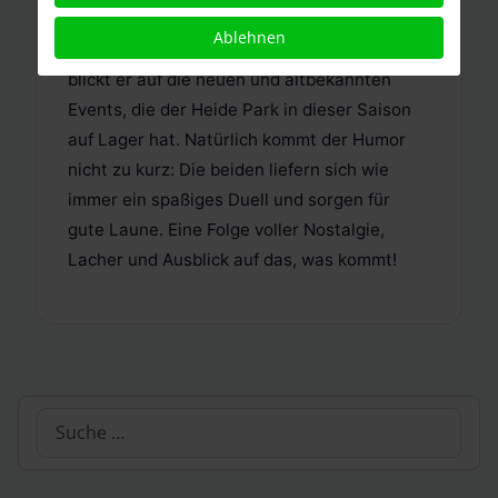
Erinnerungen weckt. Doch es gibt auch
Ablehnen
Grund zur Vorfreude! Gemeinsam mit Mario
blickt er auf die neuen und altbekannten
Events, die der Heide Park in dieser Saison
auf Lager hat. Natürlich kommt der Humor
nicht zu kurz: Die beiden liefern sich wie
immer ein spaßiges Duell und sorgen für
gute Laune. Eine Folge voller Nostalgie,
Lacher und Ausblick auf das, was kommt!
Suchen