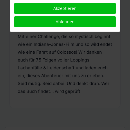
Buch entdeckt. Verstaubt, verflucht… und
Akzeptieren
voller Prüfungen. 75 an der Zahl. Diese Folge
ist anders. Diese Folge ist ein Abenteuer. Wir
Ablehnen
feiern 75 Folgen Heide Park World Podcast.
Mit einer Challenge, die so mystisch beginnt
wie ein Indiana-Jones-Film und so wild endet
wie eine Fahrt auf Colossos! Wir danken
euch für 75 Folgen voller Loopings,
Lachanfälle & Leidenschaft und laden euch
ein, dieses Abenteuer mit uns zu erleben.
Seid mutig. Seid dabei. Und denkt dran: Wer
das Buch findet… wird geprüft