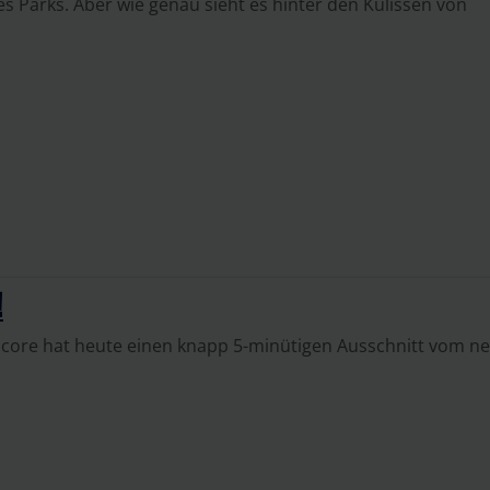
s Parks. Aber wie genau sieht es hinter den Kulissen von
!
score hat heute einen knapp 5-minütigen Ausschnitt vom n