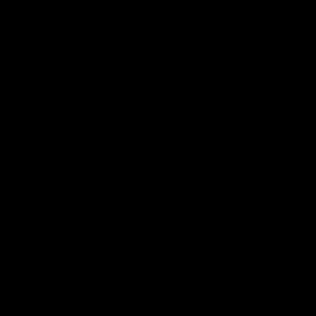
EN
FANTREFFEN
EN
FANTREFFEN