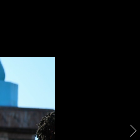
EN
FANTREFFEN
EN
FANTREFFEN