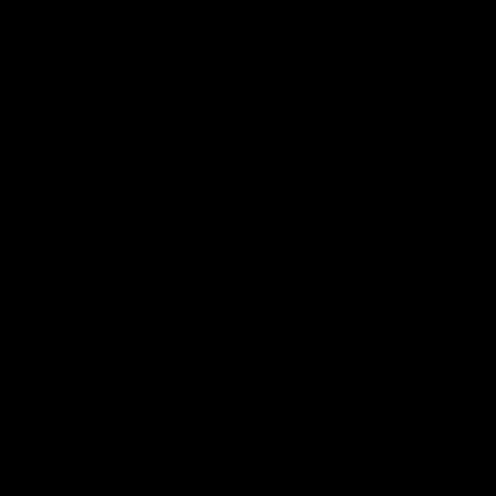
EN
FANTREFFEN
EN
FANTREFFEN