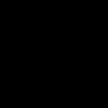
AUBER
WINTERZAUBER
AUBER
WINTERZAUBER