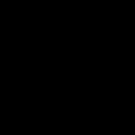
EN
FANTREFFEN
EN
FANTREFFEN