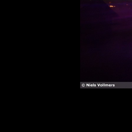
FANTREFFEN
FANTREFFEN
FANTREFFEN
FANTREFFEN