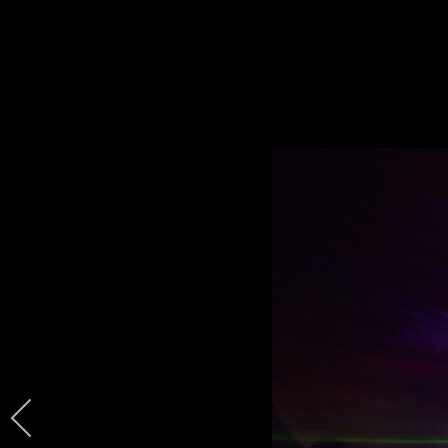
WINTERZAUBER
FANTREFFEN
FANTREFFEN
FANTREFFEN