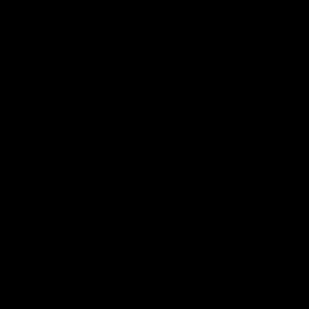
FANTREFFEN
FANTREFF
FANTREFFEN
FANTREFF