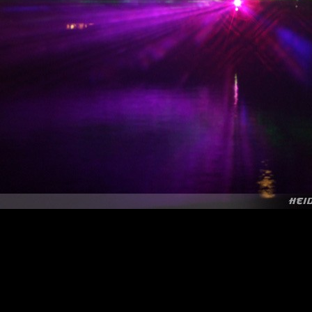
Funktionalitäten der Seite zur Verfügung
stehen.
Akzeptieren
FANTREFFEN
FANTREFF
Ablehnen
FANTREFFEN
FANTREFF