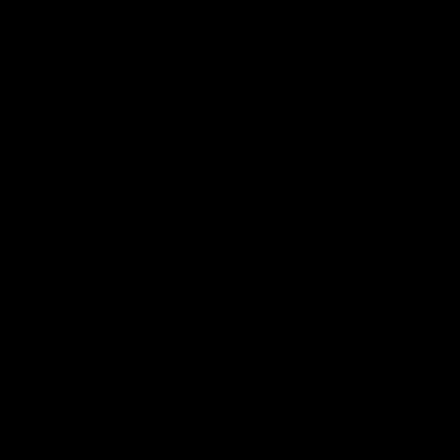
FANTREFFEN
FANTREFF
FANTREFFEN
FANTREFF