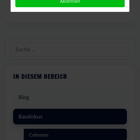
Ablehnen
WEITERLESEN …
Suchen
IN DIESEM BEREICH
Blog
Baudokus
Colossos