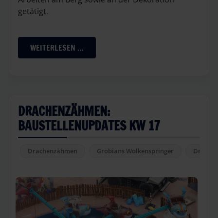
getätigt.
WEITERLESEN …
DRACHENZÄHMEN:
BAUSTELLENUPDATES KW 17
Drachenzähmen
Grobians Wolkenspringer
Drachen