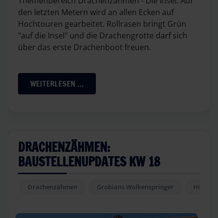
Themenbereich Drachenzähmen - Die Insel. Auf
den letzten Metern wird an allen Ecken auf
Hochtouren gearbeitet. Rollrasen bringt Grün
"auf die Insel" und die Drachengrotte darf sich
über das erste Drachenboot freuen.
WEITERLESEN …
DRACHENZÄHMEN:
BAUSTELLENUPDATES KW 18
Drachenzähmen
Grobians Wolkenspringer
Hicks H