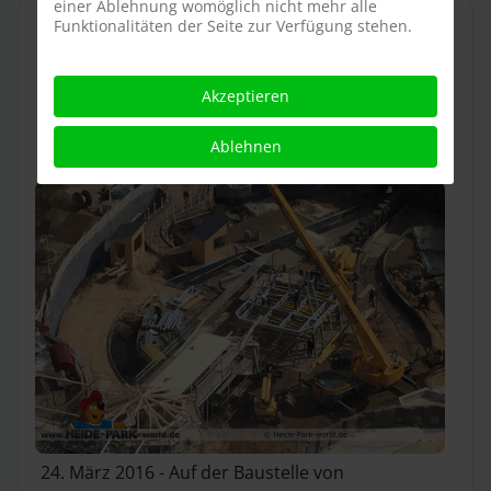
einer Ablehnung womöglich nicht mehr alle
DRACHENZÄHMEN:
Funktionalitäten der Seite zur Verfügung stehen.
BAUSTELLENUPDATES KW 12
Akzeptieren
Drachenzähmen
Drachengrotte
Hicks Himmelstür
Ablehnen
24. März 2016 - Auf der Baustelle von