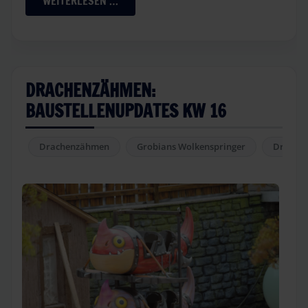
WEITERLESEN …
DRACHENZÄHMEN:
BAUSTELLENUPDATES KW 16
Drachenzähmen
Grobians Wolkenspringer
Drachen