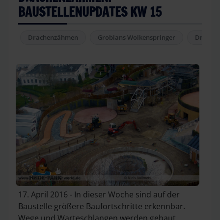
BAUSTELLENUPDATES KW 15
Drachenzähmen
Grobians Wolkenspringer
Drachen
17. April 2016 - In dieser Woche sind auf der
Baustelle größere Baufortschritte erkennbar.
Wege und Warteschlangen werden gebaut,