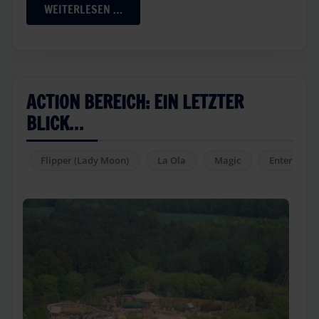
WEITERLESEN …
ACTION BEREICH: EIN LETZTER
BLICK…
Flipper (Lady Moon)
La Ola
Magic
Enterprise (