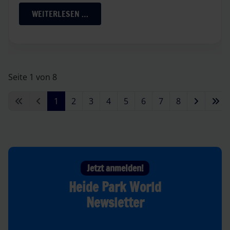
WEITERLESEN …
Seite 1 von 8
1
2
3
4
5
6
7
8
Jetzt anmelden!
Heide Park World
Newsletter