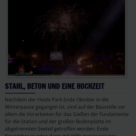
STAHL, BETON UND EINE HOCHZEIT
Nachdem der Heide Park Ende Oktober in die
Winterpause gegangen ist, sind auf der Baustelle vor
allem die Vorarbeiten für das Gießen der Fundamente
für die Station und der großen Bodenplatte im
abgetrennten Seeteil getroffen worden. Ende
November wurden dann mit Hilfe zweier riesiger