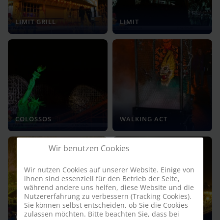
LIMIT GRILL
LIMIT
COLOSSOS
WALKING ACT
Wir benutzen Cookies
Wir nutzen Cookies auf unserer Website. Einige von
ihnen sind essenziell für den Betrieb der Seite,
während andere uns helfen, diese Website und die
Nutzererfahrung zu verbessern (Tracking Cookies).
Sie können selbst entscheiden, ob Sie die Cookies
zulassen möchten. Bitte beachten Sie, dass bei
WICHTELHAUSEN
KOGGENFAHRT