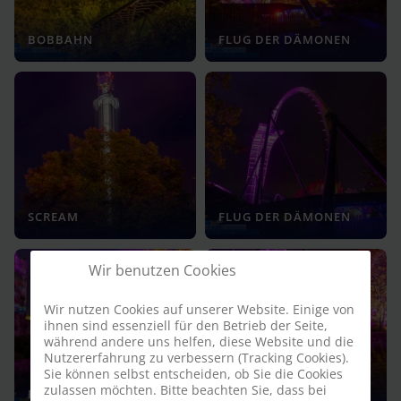
BOBBAHN
FLUG DER DÄMONEN
SCREAM
FLUG DER DÄMONEN
Wir benutzen Cookies
Wir nutzen Cookies auf unserer Website. Einige von
ihnen sind essenziell für den Betrieb der Seite,
während andere uns helfen, diese Website und die
Nutzererfahrung zu verbessern (Tracking Cookies).
Sie können selbst entscheiden, ob Sie die Cookies
zulassen möchten. Bitte beachten Sie, dass bei
BOBBAHN STATION
FLUG DER DÄMONEN