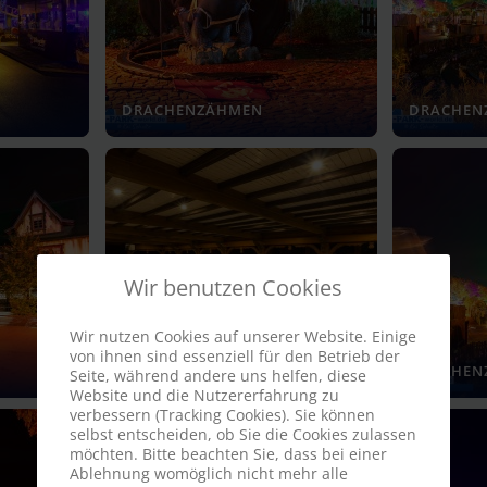
DRACHENZÄHMEN
DRACHEN
Wir benutzen Cookies
Wir nutzen Cookies auf unserer Website. Einige
von ihnen sind essenziell für den Betrieb der
MONORAIL STATION
DRACHEN
Seite, während andere uns helfen, diese
Website und die Nutzererfahrung zu
verbessern (Tracking Cookies). Sie können
selbst entscheiden, ob Sie die Cookies zulassen
möchten. Bitte beachten Sie, dass bei einer
Ablehnung womöglich nicht mehr alle