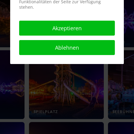
Funktionalitäten der Seite zur Verfügung
stehen.
Akzeptieren
SEE
SEE
Ablehnen
SPIELPLATZ
SEEBÜHN