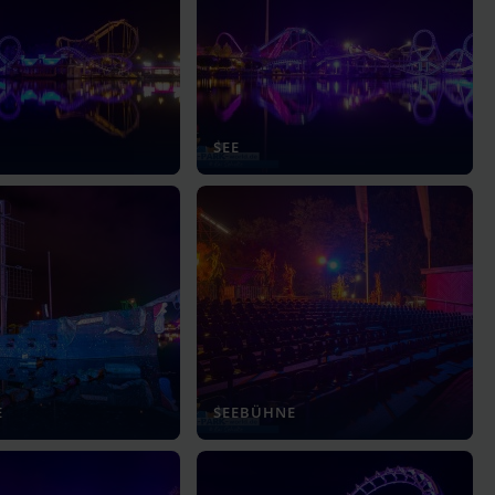
SEE
E
SEEBÜHNE