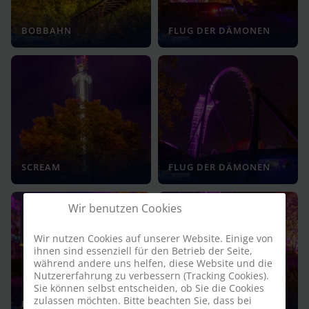
BOBBAHN
FLUG DER DÄMONEN
SCREAM
FLUG DER DÄMONEN
Wir benutzen Cookies
Wir nutzen Cookies auf unserer Website. Einige von
ihnen sind essenziell für den Betrieb der Seite,
während andere uns helfen, diese Website und die
Nutzererfahrung zu verbessern (Tracking Cookies).
Sie können selbst entscheiden, ob Sie die Cookies
zulassen möchten. Bitte beachten Sie, dass bei
BOBBAHN STATION
FLUG DER DÄMONEN