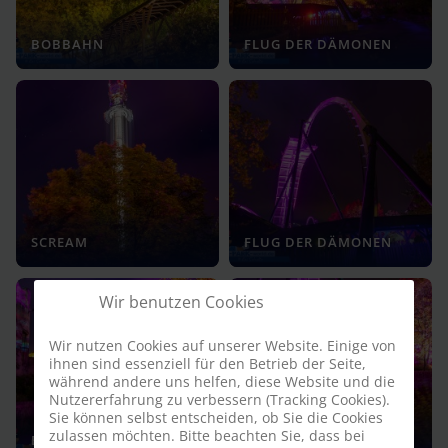
BOBBAHN
FLUG DER DÄMONEN
SCREAM
FLUG DER DÄMONEN
Wir benutzen Cookies
Wir nutzen Cookies auf unserer Website. Einige von
ihnen sind essenziell für den Betrieb der Seite,
während andere uns helfen, diese Website und die
Nutzererfahrung zu verbessern (Tracking Cookies).
Sie können selbst entscheiden, ob Sie die Cookies
zulassen möchten. Bitte beachten Sie, dass bei
BOBBAHN STATION
FLUG DER DÄMONEN