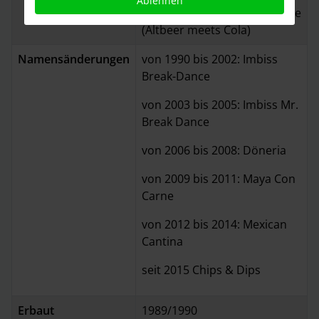
Ablehnen
alkoholfrei, Frankenheim Blue
(Altbeer meets Cola)
Namensänderungen
von 1990 bis 2002: Imbiss
Break-Dance
von 2003 bis 2005: Imbiss Mr.
Break Dance
von 2006 bis 2008: Döneria
von 2009 bis 2011: Maya Con
Carne
von 2012 bis 2014: Mexican
Cantina
seit 2015 Chips & Dips
Erbaut
1989/1990