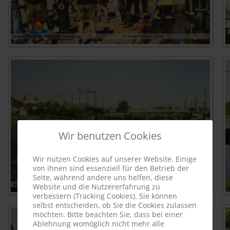
Wir benutzen Cookies
Wir nutzen Cookies auf unserer Website. Einige
von ihnen sind essenziell für den Betrieb der
Seite, während andere uns helfen, diese
Website und die Nutzererfahrung zu
verbessern (Tracking Cookies). Sie können
selbst entscheiden, ob Sie die Cookies zulassen
möchten. Bitte beachten Sie, dass bei einer
Ablehnung womöglich nicht mehr alle