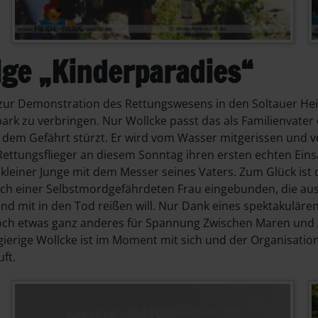
lge „Kinderparadies“
 zur Demonstration des Rettungswesens in den Soltauer He
 zu verbringen. Nur Wollcke passt das als Familienvater ei
us dem Gefährt stürzt. Er wird vom Wasser mitgerissen und
ettungsflieger an diesem Sonntag ihren ersten echten Einsat
in kleiner Junge mit dem Messer seines Vaters. Zum Glück ist
ach einer Selbstmordgefährdeten Frau eingebunden, die aus de
ind mit in den Tod reißen will. Nur Dank eines spektakulär
ch etwas ganz anderes für Spannung Zwischen Maren und Al
ierige Wollcke ist im Moment mit sich und der Organisation s
ft.