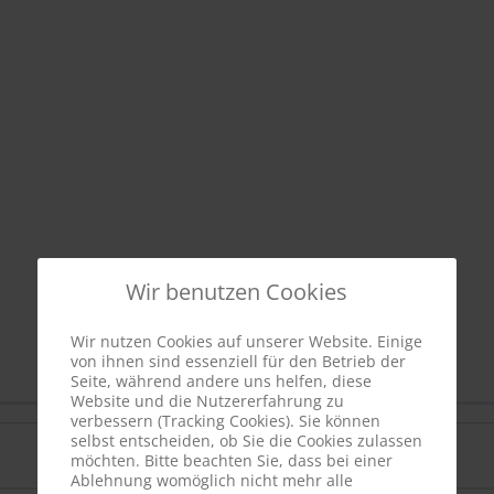
Wir benutzen Cookies
Wir nutzen Cookies auf unserer Website. Einige
von ihnen sind essenziell für den Betrieb der
Seite, während andere uns helfen, diese
Website und die Nutzererfahrung zu
verbessern (Tracking Cookies). Sie können
selbst entscheiden, ob Sie die Cookies zulassen
möchten. Bitte beachten Sie, dass bei einer
Ablehnung womöglich nicht mehr alle