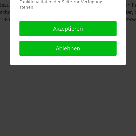
Funktionalitäten der Seite zur Verfügung
 Besuchern aller Altersgruppen - die Rede ist natürlich von 
stehen.
n schon in der 3. Saison: Seit 2015 ist er einer der Darstell
ser Folge auf seiner Tour durch den Park und erlebt die Ve
Akzeptieren
Ablehnen