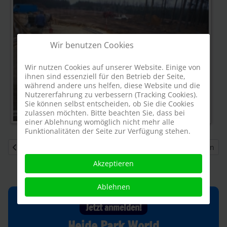
Wir benutzen Cookies
Wir nutzen Cookies auf unserer Website. Einige von
ihnen sind essenziell für den Betrieb der Seite,
während andere uns helfen, diese Website und die
Nutzererfahrung zu verbessern (Tracking Cookies).
Sie können selbst entscheiden, ob Sie die Cookies
zulassen möchten. Bitte beachten Sie, dass bei
einer Ablehnung womöglich nicht mehr alle
Funktionalitäten der Seite zur Verfügung stehen.
Vorheriger Beitrag: Dacharbeiten, die Erste
Nächster Beitrag: Bauarbeiten h
Dacharbeiten, die Erste
Bauarbeiten haben begonnen
Akzeptieren
Ablehnen
Jetzt anmelden!
Heide Park World