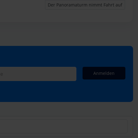
Nächster Beitrag: Der Panoramaturm nimmt
Der Panoramaturm nimmt Fahrt auf
Anmelden