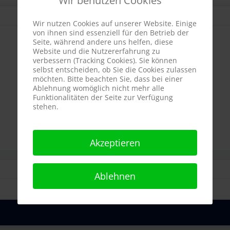
Wir benutzen Cookies
Wir nutzen Cookies auf unserer Website. Einige
von ihnen sind essenziell für den Betrieb der
Seite, während andere uns helfen, diese
Website und die Nutzererfahrung zu
verbessern (Tracking Cookies). Sie können
selbst entscheiden, ob Sie die Cookies zulassen
möchten. Bitte beachten Sie, dass bei einer
Ablehnung womöglich nicht mehr alle
Funktionalitäten der Seite zur Verfügung
stehen.
Akzeptieren
Ablehnen