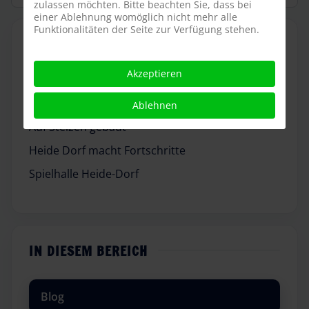
zulassen möchten. Bitte beachten Sie, dass bei
einer Ablehnung womöglich nicht mehr alle
Funktionalitäten der Seite zur Verfügung stehen.
WEITERE ARTIKEL
Akzeptieren
Ein Dorf im Heide Park
1. Historie-Wunschwochenende 2021
Ablehnen
Auf Stelzen gebaut
Heide Dorf macht Fortschritte
Spielhalle Heide-Dorf
IN DIESEM BEREICH
Blog