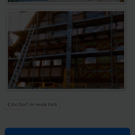
Vorheriger Beitrag: Ein Dorf im Heide Park
Ein Dorf im Heide Park