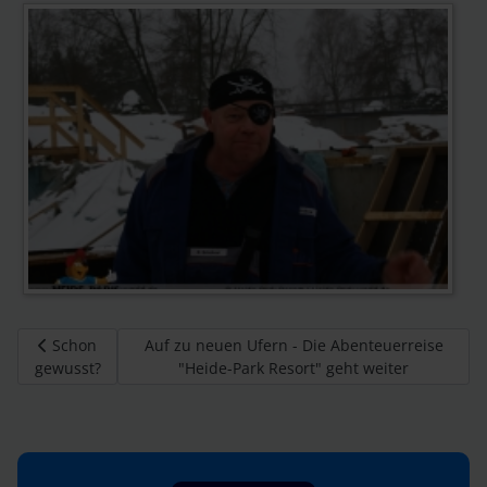
Vorheriger Beitrag: Schon gewusst?
Nächster Beitrag: Auf zu neuen Ufern - Die Abe
Schon
Auf zu neuen Ufern - Die Abenteuerreise
gewusst?
"Heide-Park Resort" geht weiter