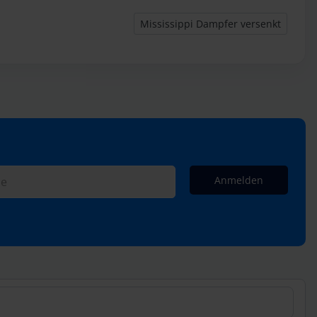
Nächster Beitrag: Mississippi Dampfe
Mississippi Dampfer versenkt
Anmelden