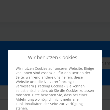
Wir benutzen Cookies
Wir nutzen Cookies auf unserer Website. Einige
von ihnen sind essenziell für den Betrieb der
Seite, während andere uns helfen, diese
Website und die Nutzererfahrung zu
verbessern (Tracking Cookies). Sie können
selbst entscheiden, ob Sie die Cookies zulassen
möchten. Bitte beachten Sie, dass bei einer
Ablehnung womöglich nicht mehr alle
Funktionalitäten der Seite zur Verfügung
stehen.