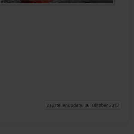
Nächster Beitrag: Baustellenupdate, 06. Ok
Baustellenupdate, 06. Oktober 2013