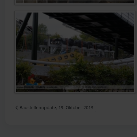
Vorheriger Beitrag: Baustellenupdate, 19. Oktober 2013
Baustellenupdate, 19. Oktober 2013