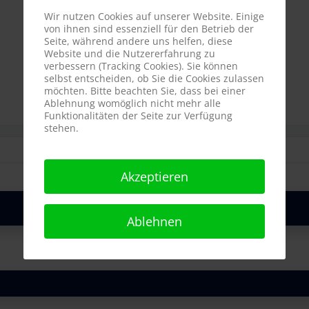
Wir nutzen Cookies auf unserer Website. Einige
von ihnen sind essenziell für den Betrieb der
Seite, während andere uns helfen, diese
Website und die Nutzererfahrung zu
verbessern (Tracking Cookies). Sie können
selbst entscheiden, ob Sie die Cookies zulassen
möchten. Bitte beachten Sie, dass bei einer
Ablehnung womöglich nicht mehr alle
Funktionalitäten der Seite zur Verfügung
stehen.
Akzeptieren
Ablehnen