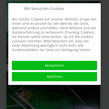
Wir benutzen Cookies
Wir nutzen Cookies auf unserer Website. Einige von
ihnen sind essenziell für den Betrieb der Seite,
während andere uns helfen, diese Website und die
Nutzererfahrung zu verbessern (Tracking Cookies).
Sie können selbst entscheiden, ob Sie die Cookies
zulassen möchten. Bitte beachten Sie, dass bei
einer Ablehnung womöglich nicht mehr alle
Funktionalitäten der Seite zur Verfügung stehen.
Akzeptieren
Ablehnen