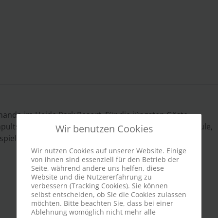
ando im Heide Park Resort. Für die jüngsten Gäste
pultstartachterbahn "Desert Race" eine Kinderfahrschule,
Wir benutzen Cookies
pielend auf die Regeln im Straßenverkehr vorbereitet
Wir nutzen Cookies auf unserer Website. Einige
von ihnen sind essenziell für den Betrieb der
Seite, während andere uns helfen, diese
Website und die Nutzererfahrung zu
verbessern (Tracking Cookies). Sie können
selbst entscheiden, ob Sie die Cookies zulassen
möchten. Bitte beachten Sie, dass bei einer
Ablehnung womöglich nicht mehr alle