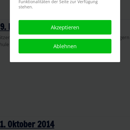
Funktionalitäten der Seite zur Verfügung
stehen.
09. November 2014
Akzeptieren
itzer-Baustelle am letzten Tag der Saison 2014. Mit Baggern
hule Sand ausgebracht.
Ablehnen
1. Oktober 2014