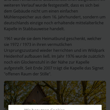
weiteren Verlauf wurde festgestellt, dass es sich bei
dem Gebäude nicht um einen einfachen
Mühlenspeicher aus dem 16. Jahrhundert, sondern um
deutschlands einzige noch erhaltende mittelalterliche
Kapelle in Stabbauweise handelt.
1961 wurde sie dem Heimatbund geschenkt, welcher
sie 1972 / 1973 in ihren vermutlichen
Ursprungszustand wieder herrichten und im Wildpark
Heidenhof aufbauen ließ. Im Jahr 1976 wurde zuätzlich
noch ein Glockenstuhl in der Nähe zur Kapelle
aufgestellt. Seit Ende 2007 trägt die Kapelle das Signet
"offenen Raum der Stille".