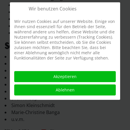
Regie: Ingo Reichstein
Wir benutzen Cookies
Kostüme: folgt!
Show Techniker: Christian Hüther
Wir nutzen Cookies auf unserer Website. Einige von
Pyro Effekte: LMP
ihnen sind essenziell für den Betrieb der Seite,
während andere uns helfen, diese Website und die
Musikauswahl: Ingo Reichstein
Nutzererfahrung zu verbessern (Tracking Cookies).
Sie können selbst entscheiden, ob Sie die Cookies
Schauspieler 2011-2012
zulassen möchten. Bitte beachten Sie, dass bei
einer Ablehnung womöglich nicht mehr alle
Patrick Keaton
Funktionalitäten der Seite zur Verfügung stehen.
Lothar Berger
Michelle Donner
Akzeptieren
Frank McClane
Hammou Bensalah
Ablehnen
Peter Brownbill
Sven Knoop
Simon Kleinschmidt
Marie-Christine Banga
u.v.m.