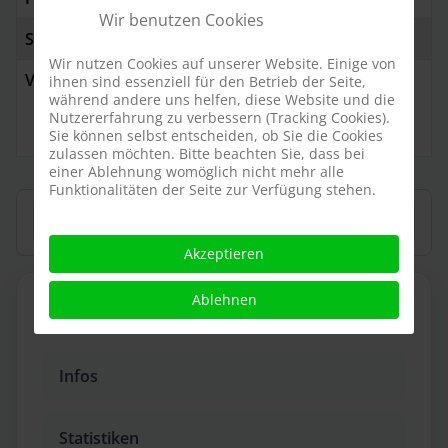
Wir benutzen Cookies
Spieldauer
ca. 1,5 Minuten
Wir nutzen Cookies auf unserer Website. Einige von
Verbleib
Gebäude im Jahr 2005 abgerissen
ihnen sind essenziell für den Betrieb der Seite,
während andere uns helfen, diese Website und die
Nutzererfahrung zu verbessern (Tracking Cookies).
Verbleib der Anlage unbekannt
Sie können selbst entscheiden, ob Sie die Cookies
zulassen möchten. Bitte beachten Sie, dass bei
einer Ablehnung womöglich nicht mehr alle
Funktionalitäten der Seite zur Verfügung stehen.
Suchen
Akzeptieren
Ablehnen
IN DIESEM BEREICH
Infos
Statistiken