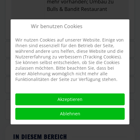
mehr vorhanden; Umbau zu
Bulls & Bandit Restaurant
Wir benutzen Cookies
Wir nutzen Cookies auf unserer Website. Einige von
ihnen sind essenziell für den Betrieb der Seite,
De Vliegende Hollander
während andere uns helfen, diese Website und die
Nutzererfahrung zu verbessern (Tracking Cookies).
Sie können selbst entscheiden, ob Sie die Cookies
Fisch Fete
zulassen möchten. Bitte beachten Sie, dass bei
einer Ablehnung womöglich nicht mehr alle
Funktionalitäten der Seite zur Verfügung stehen.
Kleiner Smutje
Akzeptieren
Suchen
Ablehnen
IN DIESEM BEREICH