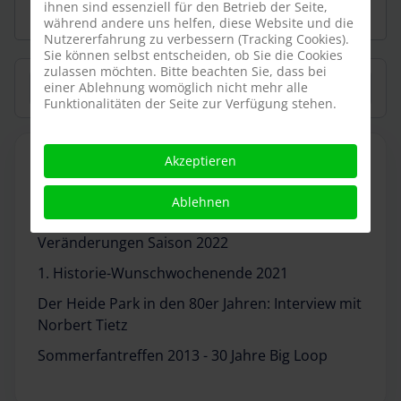
ihnen sind essenziell für den Betrieb der Seite,
Historie
während andere uns helfen, diese Website und die
Nutzererfahrung zu verbessern (Tracking Cookies).
Sie können selbst entscheiden, ob Sie die Cookies
zulassen möchten. Bitte beachten Sie, dass bei
Suchen
einer Ablehnung womöglich nicht mehr alle
Funktionalitäten der Seite zur Verfügung stehen.
Akzeptieren
WEITERE ARTIKEL
Ablehnen
Ein Tag an Big Loop
Veränderungen Saison 2022
1. Historie-Wunschwochenende 2021
Der Heide Park in den 80er Jahren: Interview mit
Norbert Tietz
Sommerfantreffen 2013 - 30 Jahre Big Loop