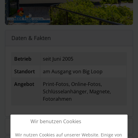
Daten & Fakten
Betrieb
seit Juni 2005
Standort
am Ausgang von Big Loop
Angebot
Print-Fotos, Online-Fotos,
Schlüsselanhänger, Magnete,
Fotorahmen
Wir benutzen Cookies
Fotos
Wir nutzen Cookies auf unserer Website. Einige von