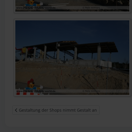
Vorheriger Beitrag: Gestaltung der Shops nimmt Gestalt an
Gestaltung der Shops nimmt Gestalt an