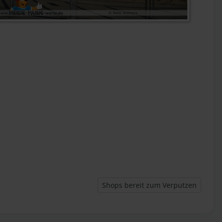
Nächster Beitrag: Shops bereit zum
Shops bereit zum Verputzen