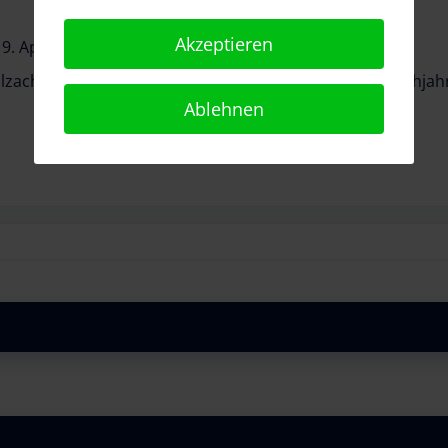
Akzeptieren
9. April 2019
olzachterbahn - Der Kampf der Giganten beginnt im Frühjah
Ablehnen