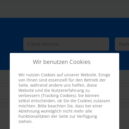
Wir benutzen Cookies
Wir nutzen Cookies auf unserer Website. Einige
von ihnen sind essenziell für den Betrieb der
Seite, während andere uns helfen, diese
Website und die Nutzererfahrung zu
verbessern (Tracking Cookies). Sie können
selbst entscheiden, ob Sie die Cookies zulassen
möchten. Bitte beachten Sie, dass bei einer
Ablehnung womöglich nicht mehr alle
Funktionalitäten der Seite zur Verfügung
stehen.