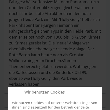
Fahrgeschäftsoffensive: Mit dem Panoramaturm
und dem Grottenblitz zogen gleich zwei heute
noch sehr beliebte Attraktionen in den noch
jungen Heide Park ein. Mit "Hully Gully" holte sich
Parkinhaber Hans-Jürgen Tiemann ein
Fahrgeschäft gleichen Typs in den Heide Park, mit
dem er selbst noch von 1968 bis 1972 von Kirmes
zu Krimes gereist ist. Die "neue" Anlage war
ebenfalls eine ehemalige reisende Anlage. Der
Rote Baron kann heute noch als Grobians
Wolkensrpinger im Drachenzähmen
Themenbereich gefahren werden. Wohingegen
die Kaffeetassen und die Kinderlok Old 99,
ebenso wie Hully Gully, den Park wieder
verlassen haben.
Wir benutzen Cookies
Öffnungszeiten & Eintrittspreise
Wir nutzen Cookies auf unserer Website. Einige von
ihnen sind essenziell für den Betrieb der Seite,