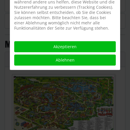
während andere uns helfen, diese Website und die
Neuheiten & Veränderungen
Nutzererfahrung zu verbessern (Tracking Cookies).
Sie können selbst entscheiden, ob Sie die Cookies
zulassen möchten. Bitte beachten Sie, dass bei
Veranstaltungen
einer Ablehnung womöglich nicht mehr alle
Funktionalitäten der Seite zur Verfügung stehen.
Multimedia
Akzeptieren
Parkplan
Ablehnen