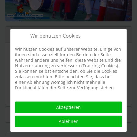
Daten & Fakten
Wir benutzen Cookies
Wir nutzen Cookies auf unserer Website. Einige von
ihnen sind essenziell für den Betrieb der Seite,
Betrieb
von 1983 oder 1984 bis 1987
während andere uns helfen, diese Website und die
Nutzererfahrung zu verbessern (Tracking Cookies).
Tiere
Schimpansen
Sie können selbst entscheiden, ob Sie die Cookies
zulassen möchten. Bitte beachten Sie, dass bei
Standort
an der Stelle der heutigen Show-
einer Ablehnung womöglich nicht mehr alle
Arena
Funktionalitäten der Seite zur Verfügung stehen.
Akzeptieren
Bilder
Ablehnen