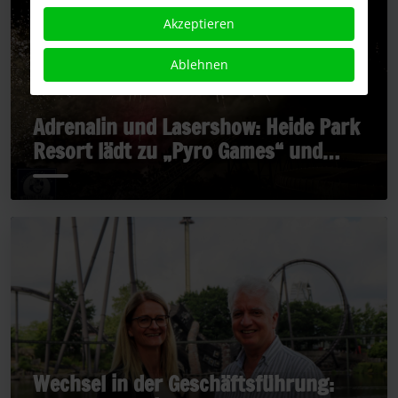
Akzeptieren
Ablehnen
Adrenalin und Lasershow: Heide Park
Resort lädt zu „Pyro Games“ und
„Late Rides“
Wechsel in der Geschäftsführung: