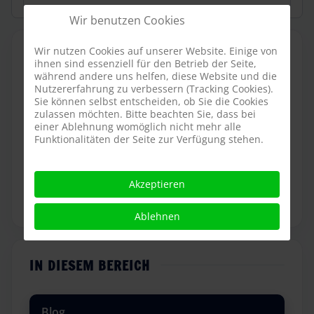
Wir benutzen Cookies
Wir nutzen Cookies auf unserer Website. Einige von
WEITERE ARTIKEL
ihnen sind essenziell für den Betrieb der Seite,
während andere uns helfen, diese Website und die
Nutzererfahrung zu verbessern (Tracking Cookies).
Die ersten Böcke sind da
Sie können selbst entscheiden, ob Sie die Cookies
zulassen möchten. Bitte beachten Sie, dass bei
Winterspaziergang 2019/2020
einer Ablehnung womöglich nicht mehr alle
Holzachterbahnen aus Niedersachsen
Funktionalitäten der Seite zur Verfügung stehen.
Die ersten Fundamentarbeiten
Akzeptieren
Jahresrückblick 2019
Ablehnen
IN DIESEM BEREICH
Blog