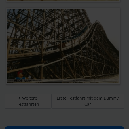
Vorheriger Beitrag: Weitere Testfahrten
Nächster Beitrag: Erste Testfahrt m
Weitere
Erste Testfahrt mit dem Dummy
Testfahrten
Car