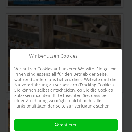
Wir benutzen Cookies
Wir nutzen Cookies auf unserer Website. Einige von
ihnen sind essenziell für den Betrieb der Seite,
während andere uns helfen, diese Website und die
Nutzererfahrung zu verbessern (Tracking Cookies).
Sie können selbst entscheiden, ob Sie die Cookies
zulassen möchten. Bitte beachten Sie, dass bei
einer Ablehnung womöglich nicht mehr alle
Funktionalitäten der Seite zur Verfügung stehen.
Akzeptieren