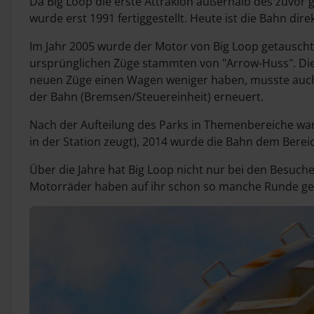
Da Big Loop die erste Attrakion außerhalb des zuvor 
wurde erst 1991 fertiggestellt. Heute ist die Bahn d
Im Jahr 2005 wurde der Motor von Big Loop getauscht,
ursprünglichen Züge stammten von "Arrow-Huss". Die
neuen Züge einen Wagen weniger haben, musste auch i
der Bahn (Bremsen/Steuereinheit) erneuert.
Nach der Aufteilung des Parks in Themenbereiche wa
in der Station zeugt), 2014 wurde die Bahn dem Berei
Über die Jahre hat Big Loop nicht nur bei den Besuch
Motorräder haben auf ihr schon so manche Runde ge