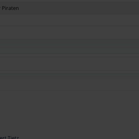
 Piraten
ert Tietz