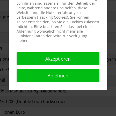
von ihnen sind essenziell für den Betrieb der
Seite, während andere uns helfen, diese
Website und die Nutzererfahrung zu
t je 6 Wagen à 4 Personen
verbessern (Tracking Cookies). Sie können
selbst entscheiden, ob Sie die Cookies zulassen
möchten. Bitte beachten Sie, dass bei einer
Ablehnung womöglich nicht mehr alle
Funktionalitäten der Seite zur Verfügung
stehen.
/h
Akzeptieren
rsionen (zwei Loopings und doppelter Korkenzieher), Bayer
sche Westenschulterbügel
Ablehnen
ill
ides Manufacturing (Niederlande)
K-1200 (Double Loop Corkscrew)
Millionen Euro