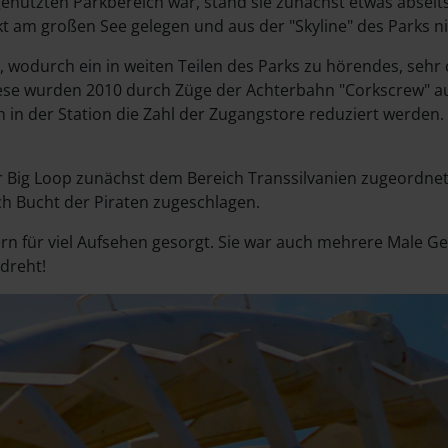
genutzten Parkbereich war, stand sie zunächst etwas abseit
irekt am großen See gelegen und aus der "Skyline" des Parks
 wodurch ein in weiten Teilen des Parks zu hörendes, sehr
se wurden 2010 durch Züge der Achterbahn "Corkscrew" au
n der Station die Zahl der Zugangstore reduziert werden.
r Big Loop zunächst dem Bereich Transsilvanien zugeordne
ch Bucht der Piraten zugeschlagen.
ern für viel Aufsehen gesorgt. Sie war auch mehrere Male G
dreht!