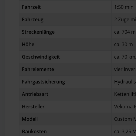
Fahrzeit
1:50 min
Fahrzeug
2 Züge mi
Streckenlänge
ca. 704 m
Höhe
ca. 30 m
Geschwindigkeit
ca. 70 km
Fahrelemente
vier Inve
Fahrgastsicherung
Hydrauli
Antriebsart
Kettenlifth
Hersteller
Vekoma R
Modell
Custom M
Baukosten
ca. 3,25 