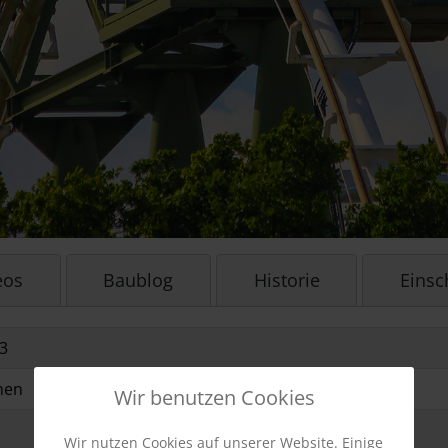
eos
Baublog
Historie
Eins
3
nen
Wir benutzen Cookies
Wir nutzen Cookies auf unserer Website. Einige